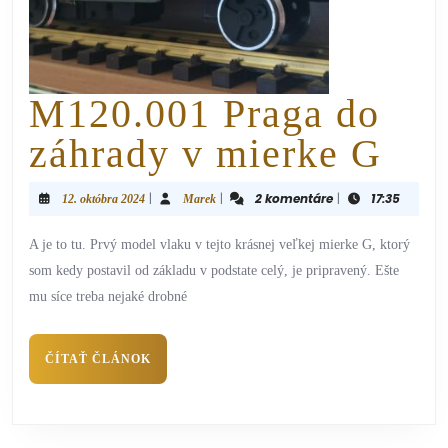
M120.001 Praga do
záhrady v mierke G
|
|
2 komentáre
|
17:35
12. októbra 2024
Marek
A je to tu. Prvý model vlaku v tejto krásnej veľkej mierke G, ktorý
som kedy postavil od základu v podstate celý, je pripravený. Ešte
mu síce treba nejaké drobné
ČÍTAŤ ČLÁNOK