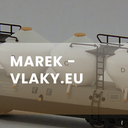
MAREK -
VLAKY.EU