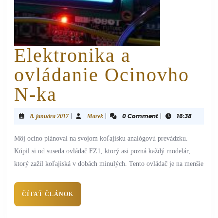
Elektronika a
ovládanie Ocinovho
N-ka
|
|
0 Comment
|
16:38
8. januára 2017
Marek
Môj ocino plánoval na svojom koľajisku analógovú prevádzku.
Kúpil si od suseda ovládač FZ1, ktorý asi pozná každý modelár,
ktorý zažil koľajiská v dobách minulých. Tento ovládač je na menšie
ČÍTAŤ ČLÁNOK