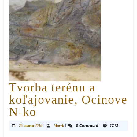
Tvorba terénu a
koľajovanie, Ocinove
N-ko
|
|
0 Comment
|
17:13
25. marca 2016
Marek