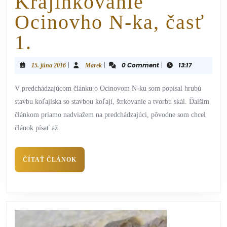
Krajinkovanie
Ocinovho N-ka, časť
1.
|
|
0 Comment
|
13:17
15. júna 2016
Marek
V predchádzajúcom článku o Ocinovom N-ku som popísal hrubú
stavbu koľajiska so stavbou koľají, štrkovanie a tvorbu skál. Ďalším
článkom priamo nadviažem na predchádzajúci, pôvodne som chcel
článok písať až
ČÍTAŤ ČLÁNOK