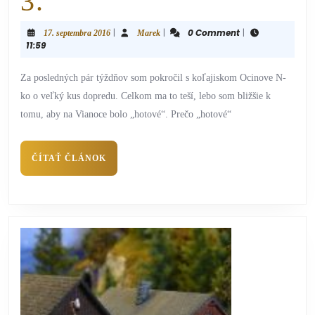
3.
|
|
0 Comment
|
17. septembra 2016
Marek
11:59
Za posledných pár týždňov som pokročil s koľajiskom Ocinove N-
ko o veľký kus dopredu. Celkom ma to teší, lebo som bližšie k
tomu, aby na Vianoce bolo „hotové“. Prečo „hotové“
ČÍTAŤ ČLÁNOK