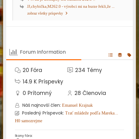
JJ,chybička,M262.0 - výrobci mi na burze řekli,že ...
zobraz všetky príspevky
Forum Information
20
Fóra
234
Témy
14.9 K
Príspevky
0
Prítomný
28
Členovia
Náš najnovší člen:
Emanuel Krajnak
Posledný Príspevok:
Trať mládeže podľa Mareka...
H0 samozrejme
Ikony fóra: