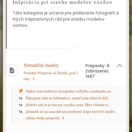
Inšpirácia pri stavbe modelov vozňov
Táto kategória je určená pre pridávanie fotografií a
iných inšpiratívnych rád pre stavbu modelov
vozňov
Netradičné modely
Príspevky: 9
Zobrazenia:
Posledný Príspevok od Zbyněk
, pred 2
1487
roky
Našiel som nedávno fotografiu veľkého a krásneho m...
Ďakujem vám za informácie, zatiaľ som objavil sluš...
@dedo tak to je naozaj vysoká cena. Mne vlastne ti...
@marek no ja zasa dávam prednosť kúpe nových model...
zobraz všetky príspevky