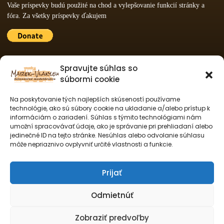
Vaše príspevky budú použité na chod a vylepšovanie funkcií stránky a
fóra. Za všetky príspevky ďakujem
PARTNERY WEBU
Spravujte súhlas so
súbormi cookie
Netbis s.r.o.
Na poskytovanie tých najlepších skúseností používame
technológie, ako sú súbory cookie na ukladanie a/alebo prístup k
informáciám o zariadení. Súhlas s týmito technológiami nám
NF modely
umožní spracovávať údaje, ako je správanie pri prehliadaní alebo
jedinečné ID na tejto stránke. Nesúhlas alebo odvolanie súhlasu
SOCIÁLNE MÉDIÁ
môže nepriaznivo ovplyvniť určité vlastnosti a funkcie.
Prijať
Odmietnúť
Zobraziť predvoľby