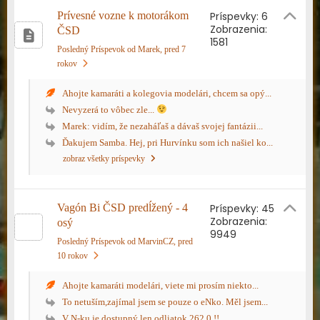
Prívesné vozne k motorákom
Príspevky: 6
Zobrazenia:
ČSD
1581
Posledný Príspevok od Marek
, pred 7
rokov
Ahojte kamaráti a kolegovia modelári, chcem sa opý...
Nevyzerá to vôbec zle...
Marek: vidím, že nezaháľaš a dávaš svojej fantázii...
Ďakujem Samba. Hej, pri Hurvínku som ich našiel ko...
zobraz všetky príspevky
Vagón Bi ČSD predĺžený - 4
Príspevky: 45
Zobrazenia:
osý
9949
Posledný Príspevok od MarvinCZ
, pred
10 rokov
Ahojte kamaráti modelári, viete mi prosím niekto...
To netuším,zajímal jsem se pouze o eNko. Měl jsem...
V N-ku je dostupný len odliatok 262.0 !!