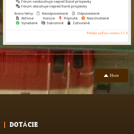
Fórum neobsahuje neprečítané príspevky
Fórum obsahuje neprečítané príspevky
Ikona témy:
Neodpovedané
Odpovedané
Aktívne
Horúce
Pripnuté
Neschválené
Vyriešené
Súkromné
Zatvorené
Poháňa wpForo version 3.1.4
Hore
DOTÁCIE