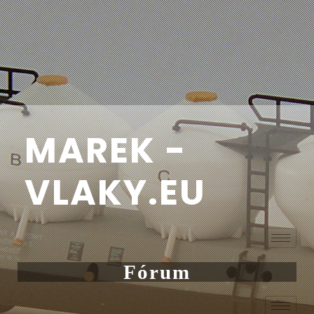
MAREK -
VLAKY.EU
Fórum