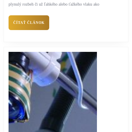
plynulý rozbeh či už ľahkého alebo ťažkého vlaku ako
ČÍTAŤ ČLÁNOK