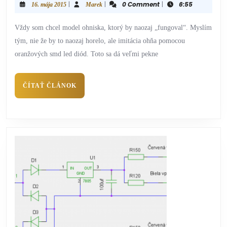
|
|
0 Comment
|
6:55
16. mája 2015
Marek
Vždy som chcel model ohniska, ktorý by naozaj „fungoval“. Myslím
tým, nie že by to naozaj horelo, ale imitácia ohňa pomocou
oranžových smd led diód. Toto sa dá veľmi pekne
ČÍTAŤ ČLÁNOK