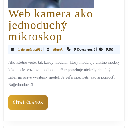
Web kamera ako
jednoduchý
mikroskop
|
|
0 Comment
|
8:08
5. decembra 2016
Marek
Ako istotne viete, tak každý modelár, ktorý modeluje vlastné modely
lokomotív, vozňov a podobne určite potrebuje niekedy detailný
záber na práve vyrábaný model. Je veľa možností, ako si pomôcť.
Najjednoduchší
ČÍTAŤ ČLÁNOK