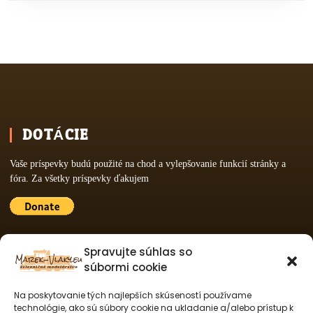
DOTÁCIE
Vaše príspevky budú použité na chod a vylepšovanie funkcií stránky a
fóra. Za všetky príspevky ďakujem
PARTNERY WEBU
Spravujte súhlas so
súbormi cookie
Netbis s.r.o.
Na poskytovanie tých najlepších skúseností používame
technológie, ako sú súbory cookie na ukladanie a/alebo prístup k