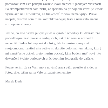
podvozok som ešte prilepil závažie kvôli zlepšeniu jazdných vlastností.
Po skompletizovaní som zistil, že spriahlo na prípojnom vozni je kúsok
vyššie ako na Hurvínkovi, na funkčnosť to však nemá vplyv. Práve
naopak, testoval som to na komplikovanejšej trati a nenastalo žiadne
rozpojenie súpravy…
Jediné, čo ešte ostáva je vymyslieť a vyrobiť schodíky ku dverám pre
pohodlnejšie nastupovanie cestujúcich, nakoľko som sa rozhodol
nepoužiť žiadne fotoleptané doplnky, tak to musím vymyslieť
svojpomocne. Taktiež ešte ostáva streknutie polomatným lakom, ktorý
mi nanešťastie došiel, preto musím počkať, kým budem mať nový. Po
dokončení týchto posledných prác doplním fotografie do galérie.
Pevne verím, že sa Vám moja nová súprava páči, pozrite si video a
fotografie, teším sa na Vaše prípadné komentáre.
Marek Duda