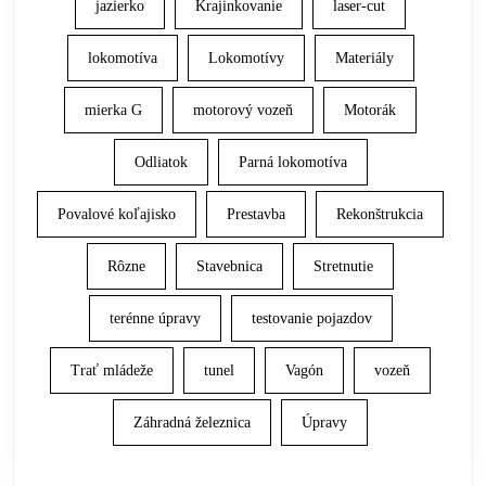
jazierko
Krajinkovanie
laser-cut
lokomotíva
Lokomotívy
Materiály
mierka G
motorový vozeň
Motorák
Odliatok
Parná lokomotíva
Povalové koľajisko
Prestavba
Rekonštrukcia
Rôzne
Stavebnica
Stretnutie
terénne úpravy
testovanie pojazdov
Trať mládeže
tunel
Vagón
vozeň
Záhradná železnica
Úpravy