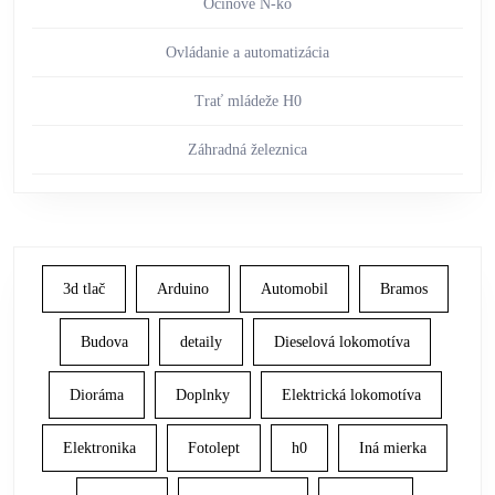
Ocinove N-ko
Ovládanie a automatizácia
Trať mládeže H0
Záhradná železnica
3d tlač
Arduino
Automobil
Bramos
Budova
detaily
Dieselová lokomotíva
Dioráma
Doplnky
Elektrická lokomotíva
Elektronika
Fotolept
h0
Iná mierka