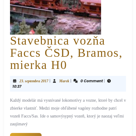
Stavebnica vozňa
Faccs ČSD, Bramos,
mierka H0
|
|
0 Comment
|
23. septembra 2017
Marek
10:37
Každý modelár má vysnívané lokomotívy a vozne, ktoré by chcel v
zbierke vlastniť. Medzi moje obľúbené vagóny rozhodne patrí
vozeň Faccs/Sas. Ide o samovýsypný vozeň, ktorý je naozaj veľmi
zaujímavý