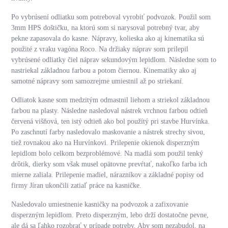
Po vybrúsení odliatku som potreboval vyrobiť podvozok. Použil som
3mm HPS doštičku, na ktorú som si narysoval potrebný tvar, aby
pekne zapasovala do kasne. Nápravy, kolieska ako aj kinematika sú
použité z vraku vagóna Roco. Na držiaky náprav som prilepil
vybrúsené odliatky čiel náprav sekundovým lepidlom. Následne som to
nastriekal základnou farbou a potom čiernou. Kinematiky ako aj
samotné nápravy som samozrejme umiestnil až po striekaní.
Odliatok kasne som medzitým odmastnil liehom a striekol základnou
farbou na plasty. Následne nasledoval nástrek vrchnou farbou odtieň
červená višňová, ten istý odtieň ako bol použítý pri stavbe Hurvínka.
Po zaschnutí farby nasledovalo maskovanie a nástrek strechy sivou,
tiež rovnakou ako na Hurvínkovi. Prilepenie okienok disperzným
lepidlom bolo celkom bezproblémové. Na madlá som použil tenký
drôtik, dierky som však musel opätovne prevŕtať, nakoľko farba ich
mierne zaliala. Prilepenie madiel, nárazníkov a základné popisy od
firmy Jíran ukončili zatiaľ práce na kasničke.
Nasledovalo umiestnenie kasničky na podvozok a zafixovanie
disperzným lepidlom. Preto disperzným, lebo drží dostatočne pevne,
ale dá sa ľahko rozobrať v prípade potreby. Aby som nezabudol, na