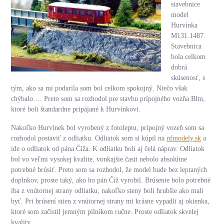
stavebnice
model
Hurvínka
M131.1487.
Stavebnica
bola celkom
dobrá
skúsenosť, s
tým, ako sa mi podarila som bol celkom spokojný. Niečo však
chýbalo…. Preto som sa rozhodol pre stavbu prípojného vozňa Blm,
ktoré boli štandardne pripájané k Hurvínkovi.
Nakoľko Hurvínek bol vyrobený z fotoleptu, prípojný vozeň som sa
rozhodol postaviť z odliatku. Odliatok som si kúpil na
nfmodely.sk
a
ide o odliatok od pána Číža. K odliatku boli aj čelá náprav. Odliatok
bol vo veľmi vysokej kvalite, vonkajšie časti nebolo absolútne
potrebné brúsiť. Preto som sa rozhodol, že model bude bez leptaných
doplnkov, proste taký, ako ho pán Číž vyrobil. Brúsenie bolo potrebné
iba z vnútornej strany odliatku, nakoľko steny boli hrubšie ako mali
byť. Pri brúsení stien z vnútornej strany mi krásne vypadli aj okienka,
ktoré som začistil jemným pilníkom ručne. Proste odliatok skvelej
kvality.