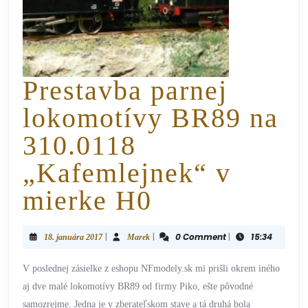
Prestavba parnej
lokomotívy BR89 na
310.0118
„Kafemlejnek“ v
mierke H0
|
|
0 Comment
|
15:34
18. januára 2017
Marek
V poslednej zásielke z eshopu NFmodely.sk mi prišli okrem iného
aj dve malé lokomotívy BR89 od firmy Piko, ešte pôvodné
samozrejme. Jedna je v zberateľskom stave a tá druhá bola