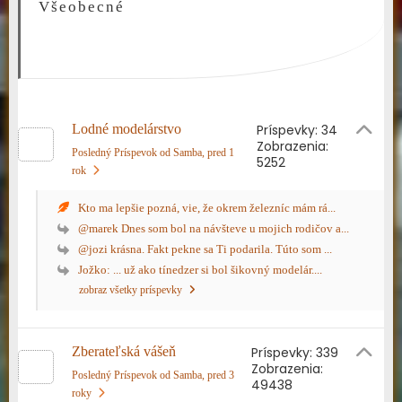
Všeobecné
Lodné modelárstvo
Príspevky: 34
Zobrazenia:
Posledný Príspevok od Samba
, pred 1
5252
rok
Kto ma lepšie pozná, vie, že okrem železníc mám rá...
@marek Dnes som bol na návšteve u mojich rodičov a...
@jozi krásna. Fakt pekne sa Ti podarila. Túto som ...
Jožko: ... už ako tínedzer si bol šikovný modelár....
zobraz všetky príspevky
Zberateľská vášeň
Príspevky: 339
Zobrazenia:
Posledný Príspevok od Samba
, pred 3
49438
roky