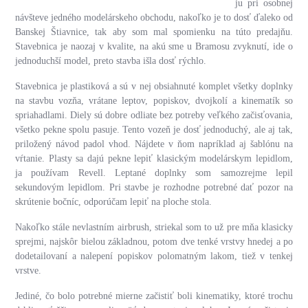
ju pri osobnej
návšteve jedného modelárskeho obchodu, nakoľko je to dosť ďaleko od
Banskej Štiavnice, tak aby som mal spomienku na túto predajňu.
Stavebnica je naozaj v kvalite, na akú sme u Bramosu zvyknutí, ide o
jednoduchší model, preto stavba išla dosť rýchlo.
Stavebnica je plastiková a sú v nej obsiahnuté komplet všetky doplnky
na stavbu vozňa, vrátane leptov, popiskov, dvojkolí a kinematík so
spriahadlami. Diely sú dobre odliate bez potreby veľkého začisťovania,
všetko pekne spolu pasuje. Tento vozeň je dosť jednoduchý, ale aj tak,
priložený návod padol vhod. Nájdete v ňom napríklad aj šablónu na
vŕtanie. Plasty sa dajú pekne lepiť klasickým modelárskym lepidlom,
ja používam Revell. Leptané doplnky som samozrejme lepil
sekundovým lepidlom. Pri stavbe je rozhodne potrebné dať pozor na
skrútenie bočníc, odporúčam lepiť na ploche stola.
Nakoľko stále nevlastním airbrush, striekal som to už pre mňa klasicky
sprejmi, najskôr bielou základnou, potom dve tenké vrstvy hnedej a po
dodetailovaní a nalepení popiskov polomatným lakom, tiež v tenkej
vrstve.
Jediné, čo bolo potrebné mierne začistiť boli kinematiky, ktoré trochu