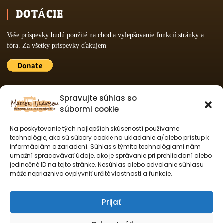
DOTÁCIE
Vaše príspevky budú použité na chod a vylepšovanie funkcií stránky a
fóra. Za všetky príspevky ďakujem
PARTNERY WEBU
Spravujte súhlas so
súbormi cookie
Netbis s.r.o.
Na poskytovanie tých najlepších skúseností používame
technológie, ako sú súbory cookie na ukladanie a/alebo prístup k
informáciám o zariadení. Súhlas s týmito technológiami nám
NF modely
umožní spracovávať údaje, ako je správanie pri prehliadaní alebo
jedinečné ID na tejto stránke. Nesúhlas alebo odvolanie súhlasu
SOCIÁLNE MÉDIÁ
môže nepriaznivo ovplyvniť určité vlastnosti a funkcie.
Prijať