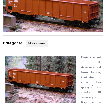
Categories:
Modelovanie
Dostala sa mi
do rúk
stavebnica od
firmy Bramos,
konkrétne
vozeň Eas
správy ČSD v
mierke H0
samozrejme.
Kúpil som si