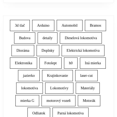
3d tlač
Arduino
Automobil
Bramos
Budova
detaily
Dieselová lokomotíva
Dioráma
Doplnky
Elektrická lokomotíva
Elektronika
Fotolept
h0
Iná mierka
jazierko
Krajinkovanie
laser-cut
lokomotíva
Lokomotívy
Materiály
mierka G
motorový vozeň
Motorák
Odliatok
Parná lokomotíva