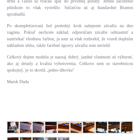
drhli a ťažšie sa vracali späť do prvotnej polohy. Jemné začistenie
pilníkom to však vyriešilo. Súčasťou sú aj štandardné Bramos
spriahadlá.
Po skompletizovaní bol posledný krok nalepenie závažia na dno
vagónu. Pokiaľ nechcete náklad, odporúčam závažie odmastniť a
nastriekať vhodnou farbou, ja som sa však rozhodol, že vozeň doplním
nákladom uhlia, takže farebné úpravy závažia som neriešil.
Celkový dojem modelu je naozaj dobrý, jazdné vlastnosti sú výborné,
ako aj detaily a kvalita vyhotovenia. Celkovo som so stavebnicou
spokojný, je to skvelá „jedno-dňovka“
Marek Duda