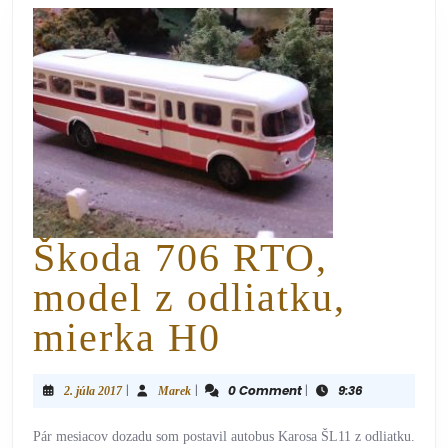
Škoda 706 RTO,
model z odliatku,
mierka H0
|
|
0 Comment
|
9:36
2. júla 2017
Marek
Pár mesiacov dozadu som postavil autobus Karosa ŠL11 z odliatku.